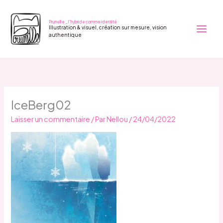
Aller
au
Prunelle _ l'hybride comme identité
Illustration & visuel, création sur mesure, vision
contenu
authentique
IceBerg02
Laisser un commentaire
/ Par
Nellou
/
24/04/2022