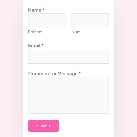
e
i
t
n
a
Name
*
r
t
Prénom
Nom
Email
*
Comment or Message
*
Submit