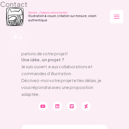
Contact
Aller
au
Prunelle _ l'hybride comme identité
Illustration & visuel, création sur mesure, vision
contenu
authentique
parlons de votre projet!
Une idée, un projet ?
Je suis ouvert.e aux collaborations et
commandes d’illustration.
Décrivez-moi votre projet et les délais, je
vous répondrai avec une proposition
adaptée.
Y
L
V
D
o
i
i
e
u
n
m
v
t
k
e
i
u
e
o
a
b
d
n