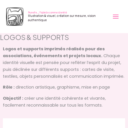
Aller
au
Prunelle _ l'hybride comme identité
Illustration & visuel, création sur mesure, vision
contenu
authentique
LOGOS & SUPPORTS
Logos et supports imprimés réalisés pour des
associations, événements et projets locaux.
Chaque
identité visuelle est pensée pour refléter l’esprit du projet,
puis déclinée sur différents supports : cartes de visite,
textiles, objets personnalisés et communication imprimée.
Rôle :
direction artistique
,
graphisme
,
mise en page
Objectif :
créer une identité cohérente et vivante,
facilement reconnaissable sur tous les formats.