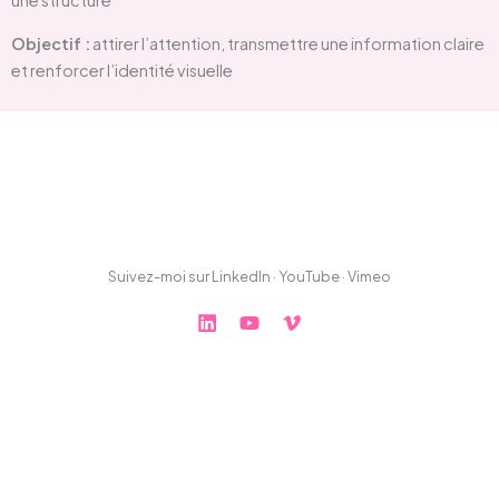
une structure
Objectif :
attirer l’attention, transmettre une information claire
et renforcer l’identité visuelle
Suivez-moi sur LinkedIn · YouTube · Vimeo