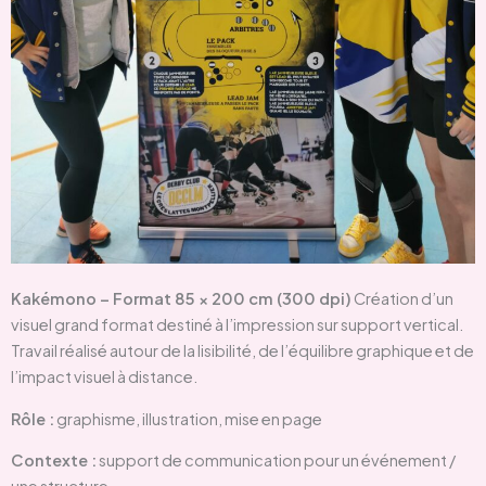
Kakémono – Format 85 × 200 cm (300 dpi)
Création d’un
visuel grand format destiné à l’impression sur support vertical.
Travail réalisé autour de la lisibilité, de l’équilibre graphique et de
l’impact visuel à distance.
Rôle :
graphisme
,
illustration
,
mise en page
Contexte :
support de communication pour un événement /