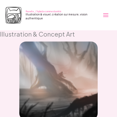
Aller
au
Prunelle _ l'hybride comme identité
Illustration & visuel, création sur mesure, vision
contenu
authentique
Illustration & Concept Art